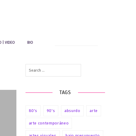
Search
O | VIDEO
BIO
for:
Search
n
for:
o
ña
do
TAGS
 |
es
n
80's
90's
absurdo
arte
s’
|
arte contemporáneo
artes visuales
bajo presupuesto