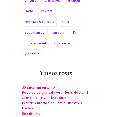
pintura
prisiones
quinqui
radio
revista
revistas satíricas
rock
subculturas
turquía
TV
underground
videoarte
videoclip
ÚLTIMOS POSTS
30 años sin Antonio
Rostros de una calavera: Tesis doctoral
Cátedra de Investigación y
Experimentación en Cómic Finestres-
Elisava
Spanish Noir