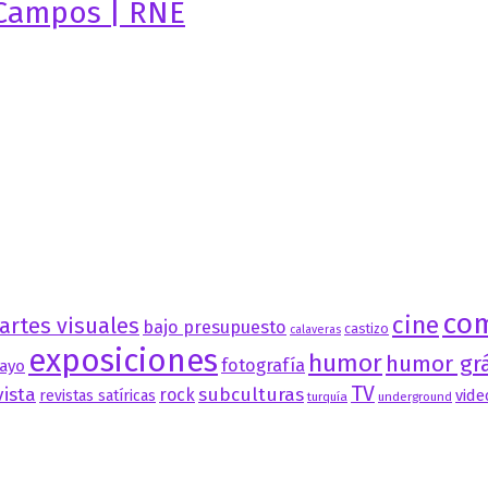
a Campos | RNE
co
cine
artes visuales
bajo presupuesto
castizo
calaveras
exposiciones
humor
humor grá
fotografía
ayo
TV
vista
subculturas
rock
vide
revistas satíricas
turquía
underground