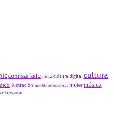
cultura
mic
comisariado
cultura digital
crítica
música
fico
mujer
ilustración
libros
los críticos
japón
oarte
videoclip