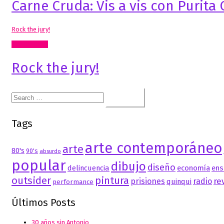
Carne Cruda: Vis a vis con Purit
Rock the jury!
Comisariado
Rock the jury!
Search
for:
Tags
arte contemporáneo
arte
80's
90's
absurdo
popular
dibujo
diseño
delincuencia
economía
ens
outsider
pintura
re
prisiones
radio
quinqui
performance
Últimos Posts
30 años sin Antonio