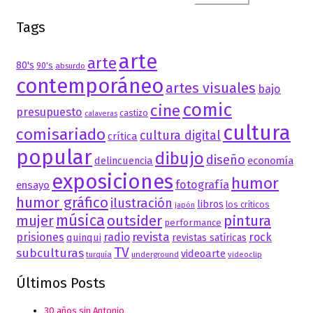
Tags
arte
arte
80's
90's
absurdo
contemporáneo
artes visuales
bajo
comic
cine
presupuesto
castizo
calaveras
cultura
comisariado
cultura digital
crítica
popular
dibujo
diseño
delincuencia
economía
exposiciones
humor
fotografía
ensayo
humor gráfico
ilustración
libros
los críticos
japón
música
mujer
outsider
pintura
performance
revista
prisiones
radio
rock
quinqui
revistas satíricas
TV
subculturas
videoarte
turquía
underground
videoclip
Últimos Posts
30 años sin Antonio