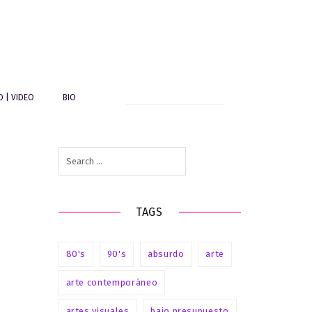
Search
O | VIDEO
BIO
for:
Search
for:
TAGS
80's
90's
absurdo
arte
arte contemporáneo
artes visuales
bajo presupuesto