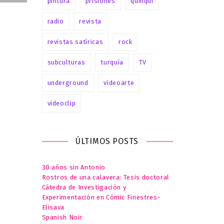
pintura
prisiones
quinqui
radio
revista
revistas satíricas
rock
subculturas
turquía
TV
underground
videoarte
videoclip
ÚLTIMOS POSTS
30 años sin Antonio
Rostros de una calavera: Tesis doctoral
Cátedra de Investigación y
Experimentación en Cómic Finestres-
Elisava
Spanish Noir