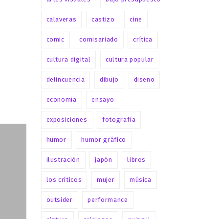
calaveras
castizo
cine
comic
comisariado
crítica
cultura digital
cultura popular
delincuencia
dibujo
diseño
economía
ensayo
o
exposiciones
fotografía
a
a
humor
humor gráfico
ón
do
ilustración
japón
libros
los críticos
mujer
música
6
outsider
performance