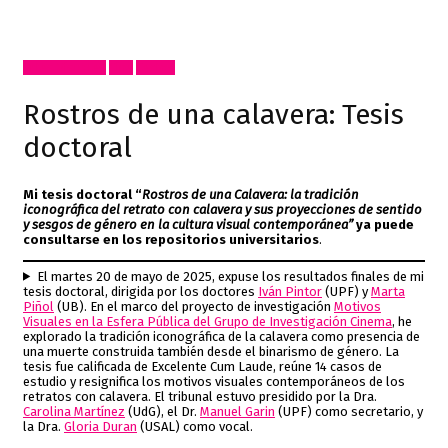
Artes Visuales
Cine
Textos
Rostros de una calavera: Tesis
doctoral
Mi tesis doctoral “
Rostros de una Calavera: la tradición
iconográfica del retrato con calavera y sus proyecciones de sentido
y sesgos de género en la cultura visual contemporánea”
ya puede
consultarse en los repositorios universitarios
.
El martes 20 de mayo de 2025, expuse los resultados finales de mi
tesis doctoral, dirigida por los doctores
Iván Pintor
(UPF) y
Marta
Piñol
(UB). En el marco del proyecto de investigación
Motivos
Visuales en la Esfera Pública del Grupo de Investigación Cinema
, he
explorado la tradición iconográfica de la calavera como presencia de
una muerte construida también desde el binarismo de género. La
tesis fue calificada de Excelente Cum Laude, reúne 14 casos de
estudio y resignifica los motivos visuales contemporáneos de los
retratos con calavera. El tribunal estuvo presidido por la Dra.
Carolina Martínez
(UdG), el Dr.
Manuel Garin
(UPF) como secretario, y
la Dra.
Gloria Duran
(USAL) como vocal.