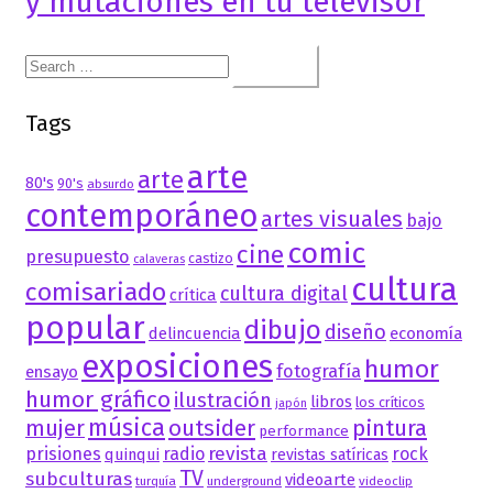
y mutaciones en tu televisor
Search
for:
Tags
arte
arte
80's
90's
absurdo
contemporáneo
artes visuales
bajo
comic
cine
presupuesto
castizo
calaveras
cultura
comisariado
cultura digital
crítica
popular
dibujo
diseño
delincuencia
economía
exposiciones
humor
fotografía
ensayo
humor gráfico
ilustración
libros
los críticos
japón
música
mujer
outsider
pintura
performance
revista
prisiones
radio
rock
quinqui
revistas satíricas
TV
subculturas
videoarte
turquía
underground
videoclip