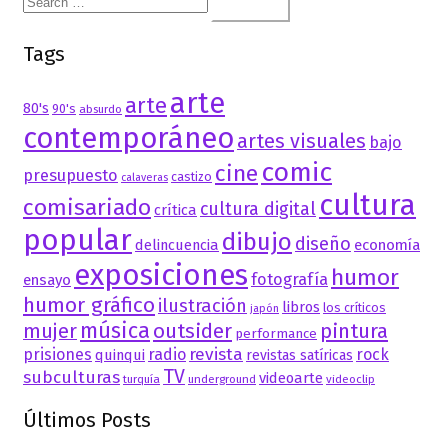
for:
Tags
arte
arte
80's
90's
absurdo
contemporáneo
artes visuales
bajo
comic
cine
presupuesto
castizo
calaveras
cultura
comisariado
cultura digital
crítica
popular
dibujo
diseño
delincuencia
economía
exposiciones
humor
fotografía
ensayo
humor gráfico
ilustración
libros
los críticos
japón
música
mujer
outsider
pintura
performance
revista
prisiones
radio
rock
quinqui
revistas satíricas
TV
subculturas
videoarte
turquía
underground
videoclip
Últimos Posts