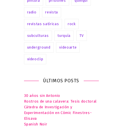
pintura
prisiones
quinqui
radio
revista
revistas satíricas
rock
subculturas
turquía
TV
underground
videoarte
videoclip
ÚLTIMOS POSTS
30 años sin Antonio
Rostros de una calavera: Tesis doctoral
Cátedra de Investigación y
Experimentación en Cómic Finestres-
Elisava
Spanish Noir