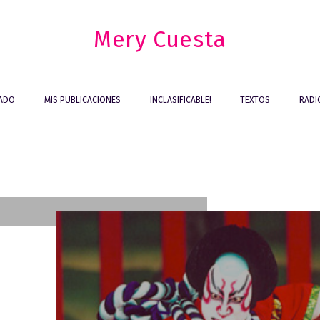
Mery Cuesta
IADO
MIS PUBLICACIONES
INCLASIFICABLE!
TEXTOS
RADI
INCLASIFICABLE!
obvio como una
 la
calavera