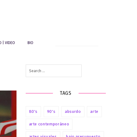
Search
O | VIDEO
BIO
for:
Search
for:
TAGS
80's
90's
absurdo
arte
arte contemporáneo
artes visuales
bajo presupuesto