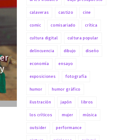
calaveras
castizo
cine
comic
comisariado
crítica
cultura digital
cultura popular
delincuencia
dibujo
diseño
er
economía
ensayo
 y
ro
exposiciones
fotografía
humor
humor gráfico
ilustración
japón
libros
los críticos
mujer
música
outsider
performance