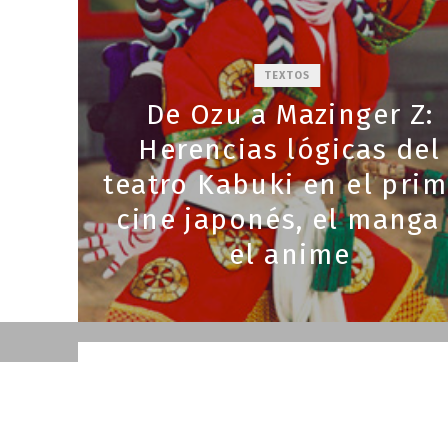
TEXTOS
De Ozu a Mazinger Z:
Herencias lógicas del
teatro Kabuki en el prim
ARTES VISUALES
cine japonés, el manga
ista
Fukushima: Leer el futu
el anime
en un reactor nuclear