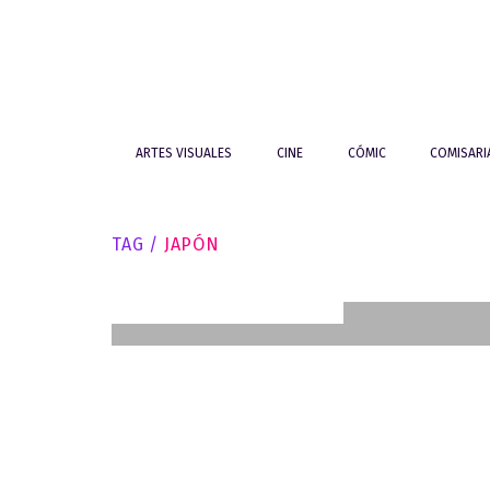
ARTES VISUALES
CINE
CÓMIC
COMISAR
INCLASIFICABLE!
Tan 
Taller Simbologías de
TAG /
JAPÓN
calavera