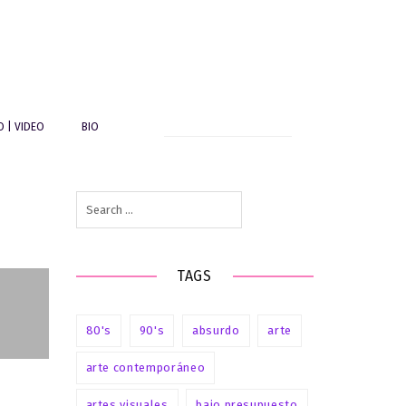
Search
O | VIDEO
BIO
for:
Search
i
for:
6
Z
TAGS
80's
90's
absurdo
arte
arte contemporáneo
artes visuales
bajo presupuesto