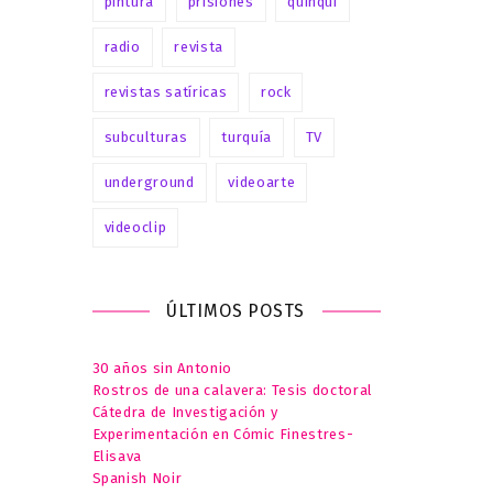
pintura
prisiones
quinqui
radio
revista
revistas satíricas
rock
subculturas
turquía
TV
underground
videoarte
videoclip
ÚLTIMOS POSTS
30 años sin Antonio
Rostros de una calavera: Tesis doctoral
Cátedra de Investigación y
Experimentación en Cómic Finestres-
Elisava
Spanish Noir