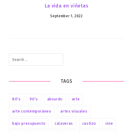
La vida en viñetas
September 1, 2022
Search
for:
TAGS
80's
90's
absurdo
arte
arte contemporáneo
artes visuales
bajo presupuesto
calaveras
castizo
cine