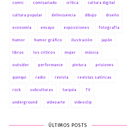
comic
comisariado
crítica
cultura digital
cultura popular
delincuencia
dibujo
diseño
economía
ensayo
exposiciones
fotografía
humor
humor gráfico
ilustración
japón
libros
los críticos
mujer
música
outsider
performance
pintura
prisiones
quinqui
radio
revista
revistas satíricas
rock
subculturas
turquía
TV
underground
videoarte
videoclip
ÚLTIMOS POSTS