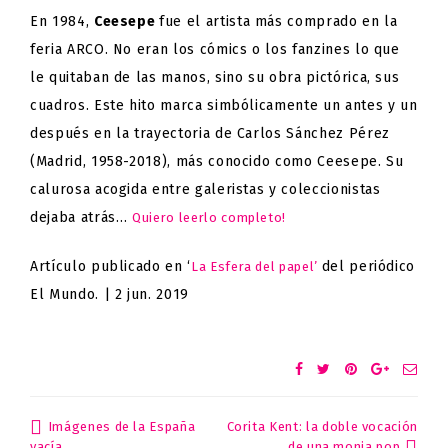
En 1984,
Ceesepe
fue el artista más comprado en la
feria ARCO. No eran los cómics o los fanzines lo que
le quitaban de las manos, sino su obra pictórica, sus
cuadros. Este hito marca simbólicamente un antes y un
después en la trayectoria de Carlos Sánchez Pérez
(Madrid, 1958-2018), más conocido como Ceesepe. Su
calurosa acogida entre galeristas y coleccionistas
dejaba atrás…
Quiero leerlo completo!
Artículo publicado en ‘
del periódico
La Esfera del papel’
El Mundo.
| 2 jun. 2019
Imágenes de la España
Corita Kent: la doble vocación
Post
de una monja pop
vacía