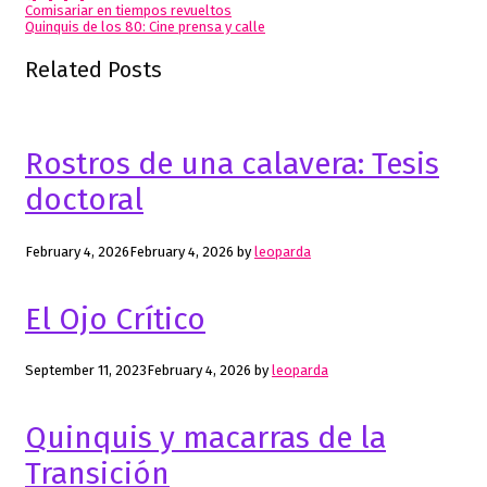
Post
Comisariar en tiempos revueltos
Quinquis de los 80: Cine prensa y calle
navigation
Related Posts
Rostros de una calavera: Tesis
doctoral
February 4, 2026
February 4, 2026
by
leoparda
El Ojo Crítico
September 11, 2023
February 4, 2026
by
leoparda
Quinquis y macarras de la
Transición