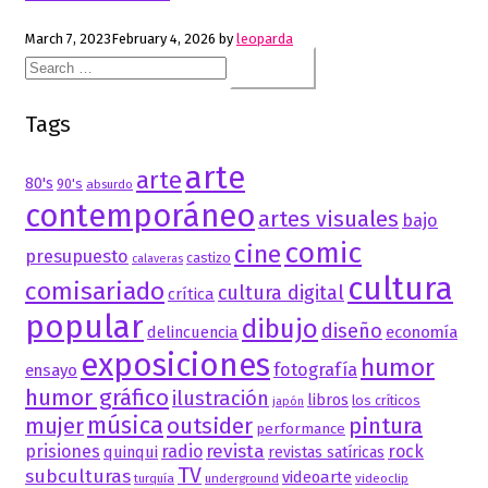
March 7, 2023
February 4, 2026
by
leoparda
Search
for:
Tags
arte
arte
80's
90's
absurdo
contemporáneo
artes visuales
bajo
comic
cine
presupuesto
castizo
calaveras
cultura
comisariado
cultura digital
crítica
popular
dibujo
diseño
delincuencia
economía
exposiciones
humor
fotografía
ensayo
humor gráfico
ilustración
libros
los críticos
japón
música
mujer
outsider
pintura
performance
revista
prisiones
radio
rock
quinqui
revistas satíricas
TV
subculturas
videoarte
turquía
underground
videoclip