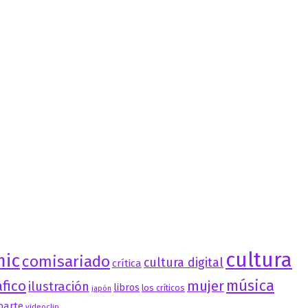
cultura
mic
comisariado
cultura digital
crítica
música
fico
mujer
ilustración
libros
los críticos
japón
oarte
videoclip