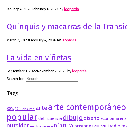
January 4, 2026
February 4, 2026
by
leoparda
Quinquis y macarras de la Transi
March 7, 2023
February 4, 2026
by
leoparda
La vida en viñetas
September 1, 2022
November 2, 2025
by
leoparda
Search for:
Tags
arte contemporáneo
arte
80's
90's
absurdo
popular
dibujo
diseño
delincuencia
economía
ens
outsider
pintura
re
prisiones
radio
quinqui
performance