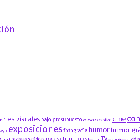
ción
co
cine
artes visuales
bajo presupuesto
castizo
calaveras
exposiciones
humor
humor grá
fotografía
ayo
TV
vista
subculturas
rock
vide
revistas satíricas
turquía
underground