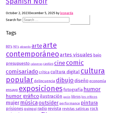
Spanish Noir
October 2, 2023
December 5, 2025
by
leoparda
Search for:
Tags
arte
arte
80's
90's
absurdo
contemporáneo
artes visuales
bajo
comic
cine
presupuesto
castizo
calaveras
cultura
comisariado
cultura digital
crítica
popular
dibujo
diseño
delincuencia
economía
exposiciones
humor
fotografía
ensayo
humor gráfico
ilustración
libros
los críticos
japón
música
mujer
outsider
pintura
performance
revista
prisiones
radio
rock
quinqui
revistas satíricas