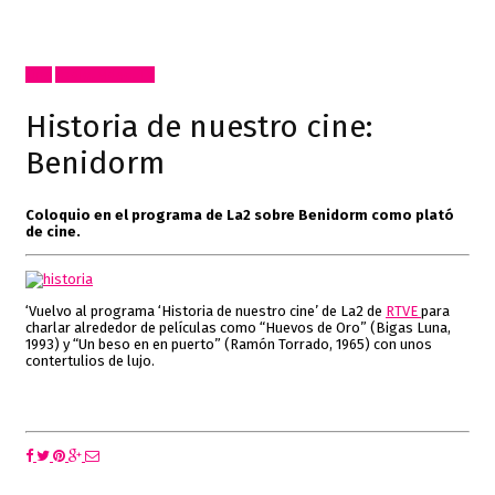
Cine
Radio, video, TV
Historia de nuestro cine:
Benidorm
Coloquio en el programa de La2 sobre Benidorm como plató
de cine.
‘Vuelvo al programa ‘Historia de nuestro cine’ de La2 de
RTVE
para
charlar alrededor de películas como “Huevos de Oro” (Bigas Luna,
1993) y “Un beso en en puerto” (Ramón Torrado, 1965) con unos
contertulios de lujo.
Coloquio completo aquí!
Programa emitido el 3 de febrero de 2023.