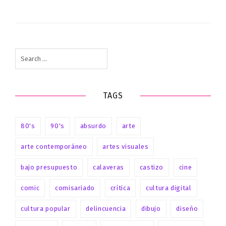
Search
for:
TAGS
80's
90's
absurdo
arte
arte contemporáneo
artes visuales
bajo presupuesto
calaveras
castizo
cine
comic
comisariado
crítica
cultura digital
cultura popular
delincuencia
dibujo
diseño