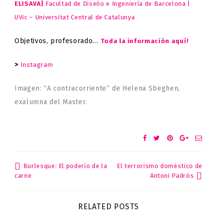
ELISAVA|
Facultad de Diseño e Ingeniería de Barcelona |
UVic – Universitat Central de Catalunya
Objetivos, profesorado…
Toda la información aquí!
>
Instagram
Imagen: “A contracorriente” de Helena Sbeghen,
exalumna del Master.
Burlesque: El poderío de la
El terrorismo doméstico de
Post
Antoni Padrós
carne
navigation
RELATED POSTS