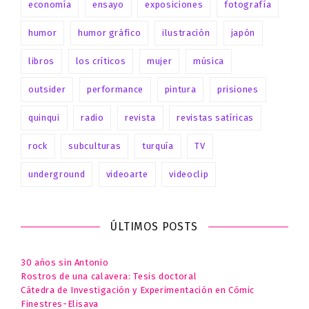
economía
ensayo
exposiciones
fotografía
humor
humor gráfico
ilustración
japón
libros
los críticos
mujer
música
outsider
performance
pintura
prisiones
quinqui
radio
revista
revistas satíricas
rock
subculturas
turquía
TV
underground
videoarte
videoclip
ÚLTIMOS POSTS
30 años sin Antonio
Rostros de una calavera: Tesis doctoral
Cátedra de Investigación y Experimentación en Cómic
Finestres-Elisava