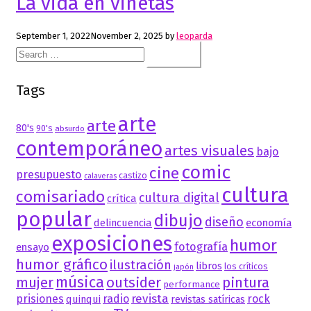
La vida en viñetas
September 1, 2022
November 2, 2025
by
leoparda
Search
for:
Tags
arte
arte
80's
90's
absurdo
contemporáneo
artes visuales
bajo
comic
cine
presupuesto
castizo
calaveras
cultura
comisariado
cultura digital
crítica
popular
dibujo
diseño
delincuencia
economía
exposiciones
humor
fotografía
ensayo
humor gráfico
ilustración
libros
los críticos
japón
música
mujer
outsider
pintura
performance
revista
prisiones
radio
rock
quinqui
revistas satíricas