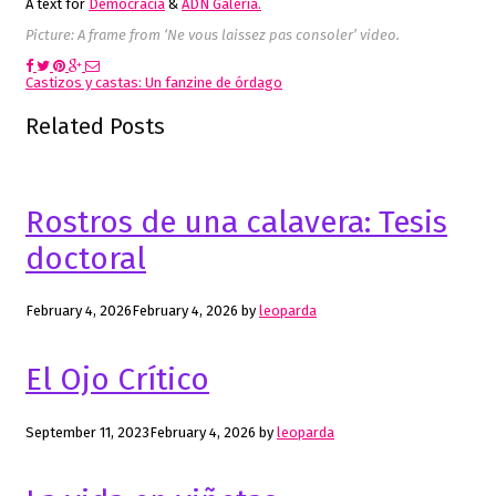
A text for
Democracia
&
ADN Galería.
Picture: A frame from ‘Ne vous laissez pas consoler’ video.
Post
Castizos y castas: Un fanzine de órdago
navigation
Related Posts
Rostros de una calavera: Tesis
doctoral
February 4, 2026
February 4, 2026
by
leoparda
El Ojo Crítico
September 11, 2023
February 4, 2026
by
leoparda