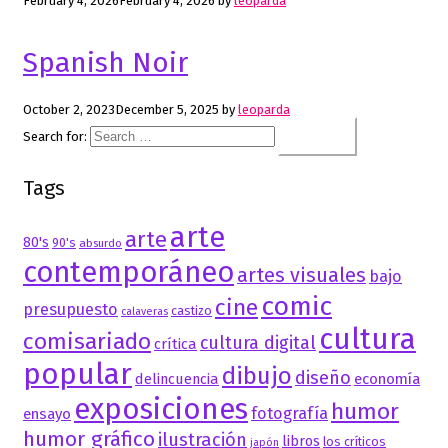
February 4, 2026
February 4, 2026
by
leoparda
Spanish Noir
October 2, 2023
December 5, 2025
by
leoparda
Search for:
Tags
arte
arte
80's
90's
absurdo
contemporáneo
artes visuales
bajo
comic
cine
presupuesto
castizo
calaveras
cultura
comisariado
cultura digital
crítica
popular
dibujo
diseño
delincuencia
economía
exposiciones
humor
fotografía
ensayo
humor gráfico
ilustración
libros
los críticos
japón