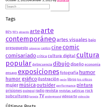
October 2, 2023
December 5, 2025
by
leoparda
Search
for:
Tags
arte
arte
80's
90's
absurdo
contemporáneo
artes visuales
bajo
comic
cine
presupuesto
castizo
calaveras
cultura
comisariado
cultura digital
crítica
popular
dibujo
diseño
delincuencia
economía
exposiciones
humor
fotografía
ensayo
humor gráfico
ilustración
libros
los críticos
japón
música
mujer
outsider
pintura
performance
revista
prisiones
radio
rock
quinqui
revistas satíricas
TV
subculturas
videoarte
turquía
underground
videoclip
Últimos Posts