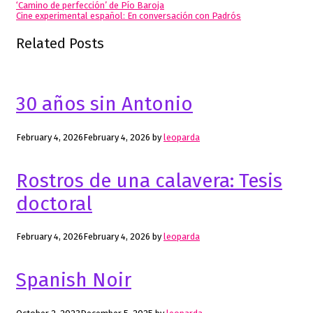
Post
‘Camino de perfección’ de Pío Baroja
Cine experimental español: En conversación con Padrós
navigation
Related Posts
30 años sin Antonio
February 4, 2026
February 4, 2026
by
leoparda
Rostros de una calavera: Tesis
doctoral
February 4, 2026
February 4, 2026
by
leoparda
Spanish Noir