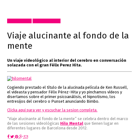
Inclasificable!
Radio, video, TV
Viaje alucinante al fondo de la
mente
Un viaje videológico al interior del cerebro en conversación
solazada con el gran Félix Perez Hita.
Cogiendo prestado el título de la alucinada película de Ken Russell,
el videasta y pensador Félix Pérez-Hita y yo pinchamos vídeos y
disertamos sobre el primer psicoanálisis, el hipnotismo, los
entresijos del cerebro o Punset anunciando Bimbo.
Clicka aqui para ver y escuchar la sesion completa.
“Viaje alucinante al fondo de la mente” se celebra dentro del marco
de las sesiones videológicas
Hilo Mental
que tienen lugar en
diferentes lugares de Barcelona desde 2012.