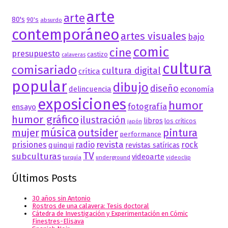
arte
arte
80's
90's
absurdo
contemporáneo
artes visuales
bajo
comic
cine
presupuesto
castizo
calaveras
cultura
comisariado
cultura digital
crítica
popular
dibujo
diseño
delincuencia
economía
exposiciones
humor
fotografía
ensayo
humor gráfico
ilustración
libros
los críticos
japón
música
mujer
outsider
pintura
performance
revista
prisiones
radio
rock
quinqui
revistas satíricas
TV
subculturas
videoarte
turquía
underground
videoclip
Últimos Posts
30 años sin Antonio
Rostros de una calavera: Tesis doctoral
Cátedra de Investigación y Experimentación en Cómic
Finestres-Elisava