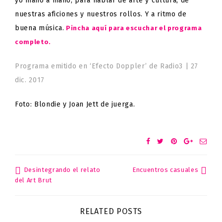
yo mano a mano, para hablar de arte y cultura, de
nuestras aficiones y nuestros rollos. Y a ritmo de
buena música.
Pincha aquí para escuchar el programa
completo.
Programa emitido en ‘Efecto Doppler’ de Radio3 | 27
dic. 2017
Foto: Blondie y Joan Jett de juerga.
Desintegrando el relato
Encuentros casuales
Post
del Art Brut
navigation
RELATED POSTS