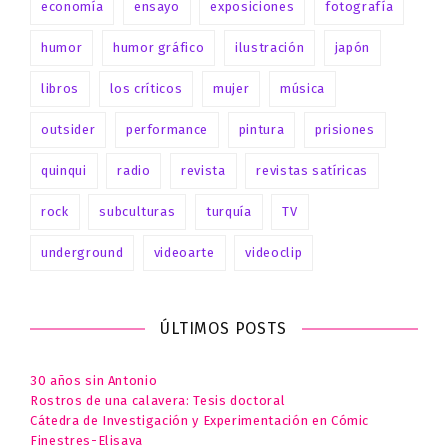
economía
ensayo
exposiciones
fotografía
humor
humor gráfico
ilustración
japón
libros
los críticos
mujer
música
outsider
performance
pintura
prisiones
quinqui
radio
revista
revistas satíricas
rock
subculturas
turquía
TV
underground
videoarte
videoclip
ÚLTIMOS POSTS
30 años sin Antonio
Rostros de una calavera: Tesis doctoral
Cátedra de Investigación y Experimentación en Cómic
Finestres-Elisava