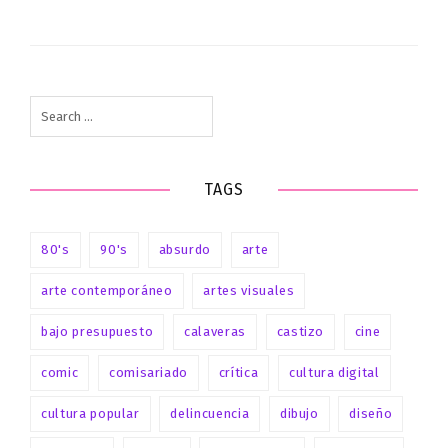
Search
for:
TAGS
80's
90's
absurdo
arte
arte contemporáneo
artes visuales
bajo presupuesto
calaveras
castizo
cine
comic
comisariado
crítica
cultura digital
cultura popular
delincuencia
dibujo
diseño