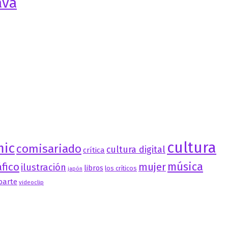
ava
cultura
mic
comisariado
cultura digital
crítica
música
fico
mujer
ilustración
libros
los críticos
japón
oarte
videoclip