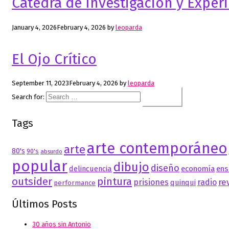
Cátedra de Investigación y Exper
January 4, 2026
February 4, 2026
by
leoparda
El Ojo Crítico
September 11, 2023
February 4, 2026
by
leoparda
Search for:
Tags
arte contemporáneo
arte
80's
90's
absurdo
popular
dibujo
diseño
delincuencia
economía
ens
outsider
pintura
re
prisiones
radio
quinqui
performance
Últimos Posts
30 años sin Antonio