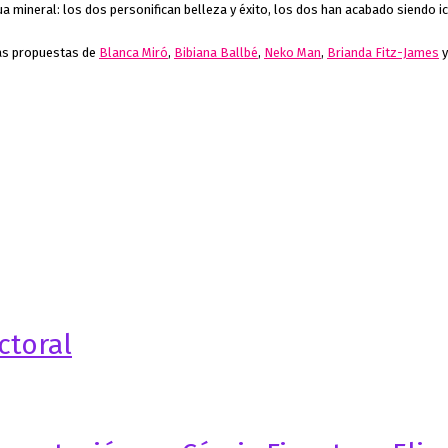
a mineral: los dos personifican belleza y éxito, los dos han acabado siendo 
las propuestas de
Blanca Miró
,
Bibiana Ballbé
,
Neko Man
,
Brianda Fitz-James
ctoral