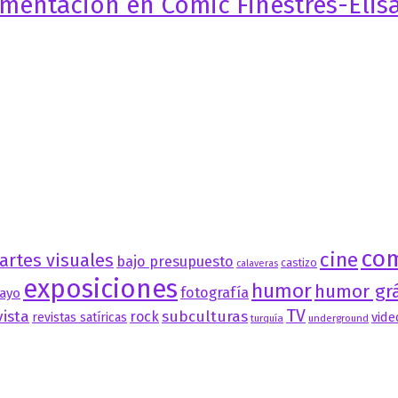
imentación en Cómic Finestres-Elis
co
cine
artes visuales
bajo presupuesto
castizo
calaveras
exposiciones
humor
humor grá
fotografía
ayo
TV
vista
subculturas
rock
vide
revistas satíricas
turquía
underground