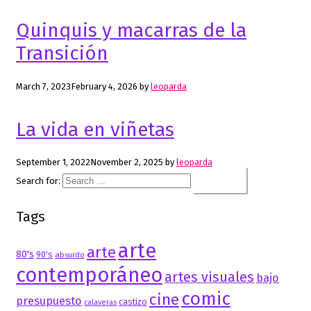
Quinquis y macarras de la
Transición
March 7, 2023
February 4, 2026
by
leoparda
La vida en viñetas
September 1, 2022
November 2, 2025
by
leoparda
Search for:
Tags
arte
arte
80's
90's
absurdo
contemporáneo
artes visuales
bajo
comic
cine
presupuesto
castizo
calaveras