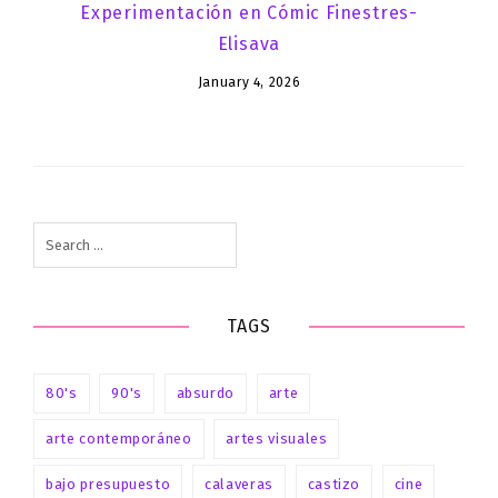
Experimentación en Cómic Finestres-
Elisava
January 4, 2026
Search
for:
TAGS
80's
90's
absurdo
arte
arte contemporáneo
artes visuales
bajo presupuesto
calaveras
castizo
cine