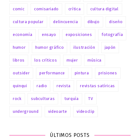
comic
comisariado
crítica
cultura digital
cultura popular
delincuencia
dibujo
diseño
economía
ensayo
exposiciones
fotografía
humor
humor gráfico
ilustración
japón
libros
los críticos
mujer
música
outsider
performance
pintura
prisiones
quinqui
radio
revista
revistas satíricas
rock
subculturas
turquía
TV
underground
videoarte
videoclip
ÚLTIMOS POSTS