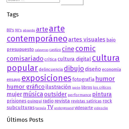
for:
Tags
arte
arte
80's
90's
absurdo
contemporáneo
artes visuales
bajo
comic
cine
presupuesto
castizo
calaveras
cultura
comisariado
cultura digital
crítica
popular
dibujo
diseño
delincuencia
economía
exposiciones
humor
fotografía
ensayo
humor gráfico
ilustración
libros
los críticos
japón
música
mujer
outsider
pintura
performance
revista
prisiones
radio
rock
quinqui
revistas satíricas
TV
subculturas
videoarte
turquía
underground
videoclip
Últimos Posts