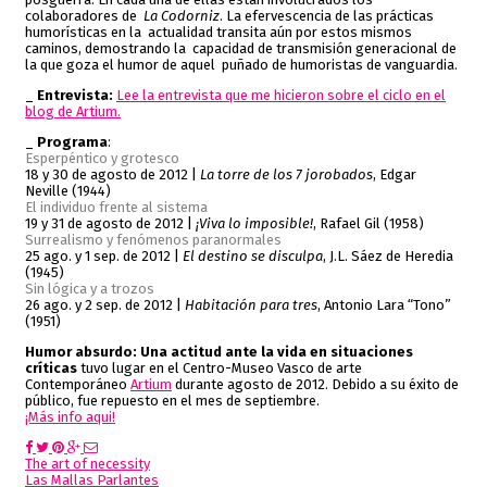
colaboradores de
La Codorniz
. La efervescencia de las prácticas
humorísticas en la actualidad transita aún por estos mismos
caminos, demostrando la capacidad de transmisión generacional de
la que goza el humor de aquel puñado de humoristas de vanguardia.
_
Entrevista:
Lee la entrevista que me hicieron sobre el ciclo en el
blog de Artium.
_
Programa
:
Esperpéntico y grotesco
18 y 30 de agosto de 2012 |
La torre de los 7 jorobados
, Edgar
Neville (1944)
El individuo frente al sistema
19 y 31 de agosto de 2012 |
¡Viva lo imposible!
, Rafael Gil (1958)
Surrealismo y fenómenos paranormales
25 ago. y 1 sep. de 2012 |
El destino se disculpa
, J.L. Sáez de Heredia
(1945)
Sin lógica y a trozos
26 ago. y 2 sep. de 2012 |
Habitación para tres
, Antonio Lara “Tono”
(1951)
Humor absurdo: Una actitud ante la vida en situaciones
críticas
tuvo lugar en el Centro-Museo Vasco de arte
Contemporáneo
Artium
durante agosto de 2012. Debido a su éxito de
público, fue repuesto en el mes de septiembre.
¡Más info aqui!
Post
The art of necessity
Las Mallas Parlantes