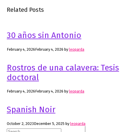
navigation
Related Posts
30 años sin Antonio
February 4, 2026
February 4, 2026
by
leoparda
Rostros de una calavera: Tesis
doctoral
February 4, 2026
February 4, 2026
by
leoparda
Spanish Noir
October 2, 2023
December 5, 2025
by
leoparda
Search